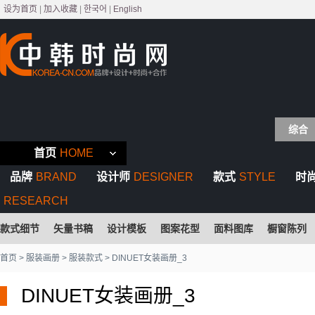
设为首页
|
加入收藏
|
한국어
|
English
综合
首页
HOME
品牌
BRAND
设计师
DESIGNER
款式
STYLE
时
RESEARCH
款式细节
矢量书稿
设计模板
图案花型
面料图库
橱窗陈列
首页
>
服装画册
>
服装款式
> DINUET女装画册_3
DINUET女装画册_3