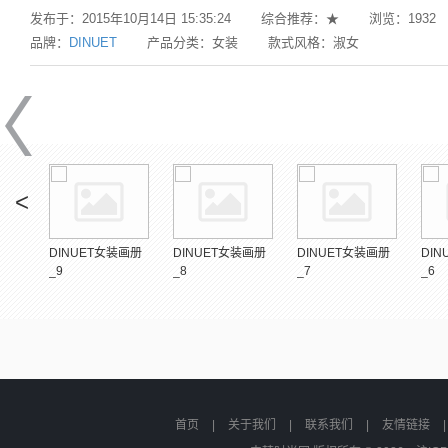
发布于：
2015年10月14日 15:35:24
综合推荐：
★
浏览：
1932
品牌：
DINUET
产品分类：
女装
款式风格：
淑女
<
画册
DINUET女装画册
DINUET女装画册
DINUET女装画册
DI
_9
_8
_7
_6
首页
|
关于我们
|
联系我们
|
友情链接