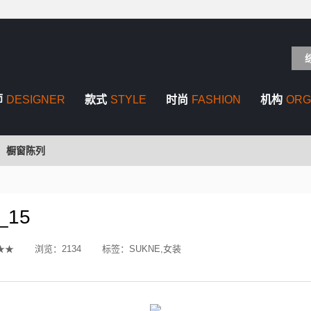
师
DESIGNER
款式
STYLE
时尚
FASHION
机构
ORG
橱窗陈列
_15
★★
浏览：
2134
标签：
SUKNE,女装