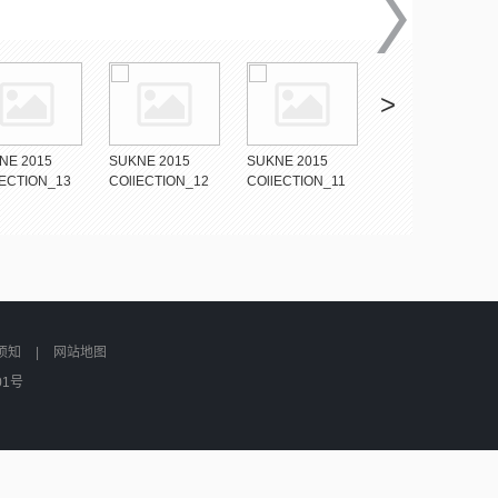
>
NE 2015
SUKNE 2015
SUKNE 2015
SUKNE 2015
lECTION_13
COllECTION_12
COllECTION_11
COllECTION_10
须知
|
网站地图
01号