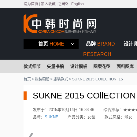
设为首页
|
加入收藏
|
한국어
|
English
首页
HOME
品牌
BRAND
设计
RESEARCH
款式细节
矢量书稿
设计模板
图案花型
面料图库
首页
>
服装画册
>
服装款式
> SUKNE 2015 COllECTION_15
SUKNE 2015 COllECTION
发布于：
2015年10月14日 16:38:46
综合推荐：
★★★
品牌：
SUKNE
产品分类：
女装
款式风格：
淑女